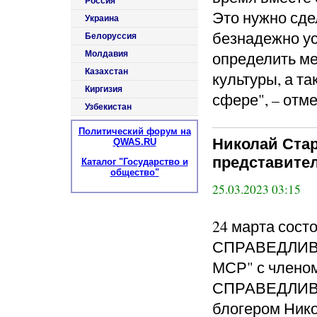
Россия
Это нужно сде
Украина
безнадежно ус
Белоруссия
определить м
Молдавия
Казахстан
культуры, а т
Киргизия
сфере", – отм
Узбекистан
Политический форум на
Николай Стар
QWAS.RU
представите
Каталог "Государство и
общество"
25.03.2023 03:15
24 марта сост
СПРАВЕДЛИВО
МСР" с членом
СПРАВЕДЛИВА
блогером Ник