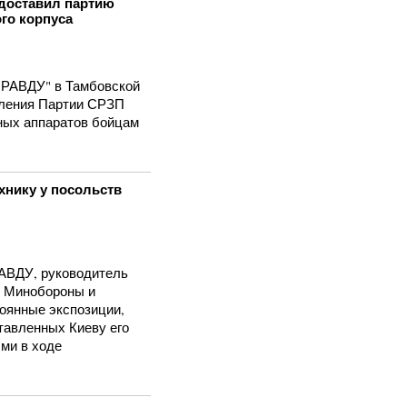
 доставил партию
го корпуса
РАВДУ" в Тамбовской
еления Партии СРЗП
ных аппаратов бойцам
нику у посольств
ВДУ, руководитель
к Минобороны и
оянные экспозиции,
тавленных Киеву его
ми в ходе