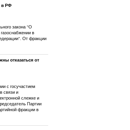
и в РФ
ьного закона "О
 газоснабжении в
едерации". От фракции
жны отказаться от
нии с госучастием
в связи и
ектронной слежке и
Председатель Партии
тийной фракции в