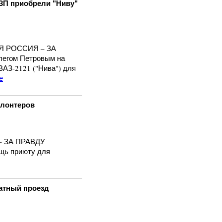
ЗП приобрели "Ниву"
АЯ РОССИЯ – ЗА
легом Петровым на
АЗ-2121 ("Нива") для
е
олонтеров
– ЗА ПРАВДУ
щь приюту для
атный проезд