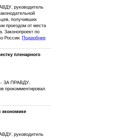
ВДУ, руководитель
законодательной
ьцев, получивших
ым проездом от места
а. Законопроект по
о России.
Подробнее
естку пленарного
– ЗА ПРАВДУ,
ов прокомментировал
й экономике
ВДУ, руководитель