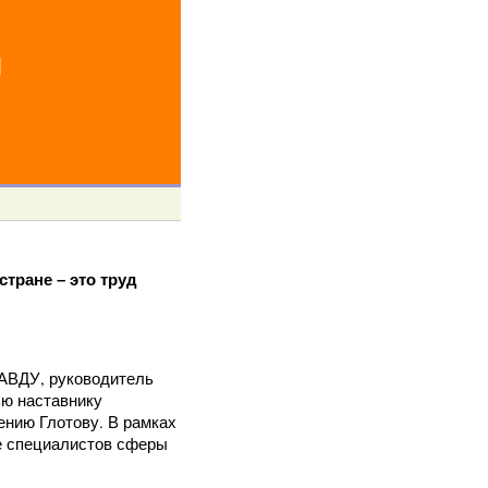
й
тране – это труд
ВДУ, руководитель
ью наставнику
ению Глотову. В рамках
те специалистов сферы