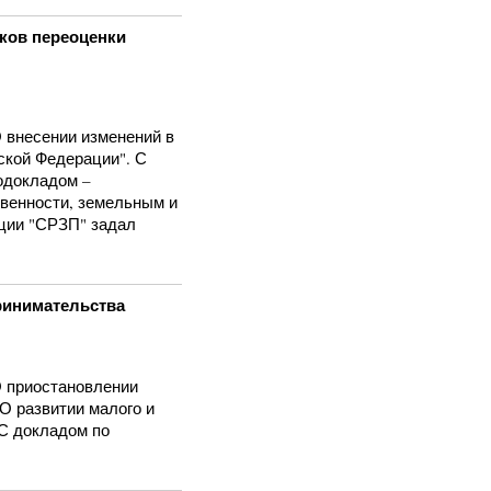
оков переоценки
О внесении изменений в
ской Федерации". С
содокладом –
твенности, земельным и
ции "СРЗП" задал
ринимательства
О приостановлении
"О развитии малого и
 С докладом по