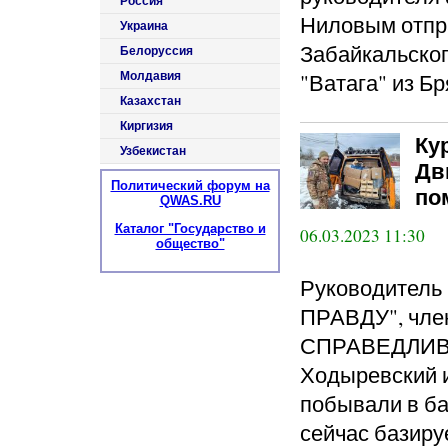
Россия
Ниловым отпра
Украина
Забайкальског
Белоруссия
"Ватага" из Бр
Молдавия
Казахстан
Киргизия
Ку
Узбекистан
Дв
Политический форум на
по
QWAS.RU
Каталог "Государство и
06.03.2023 11:30
общество"
Руководитель 
ПРАВДУ", член
СПРАВЕДЛИВА
Ходыревский 
побывали в б
сейчас базиру