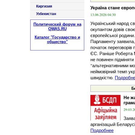
Киргизия
Україна стане євро
Узбекистан
13.06.2026 04:30
Український народ с
Политический форум на
окупантом довів свою
QWAS.RU
європейської родини
Каталог "Государство и
Парламенту заявила,
общество"
початок переговорів 
ЄС. Раніше Роберта
не повинен підміняти
"альтернативними мод
неймовірний темп ук
швидкістю.
Подробн
Б
Не ж
грам
29.03.2
Заяв
арганізацый Беларусі 
Подробнее