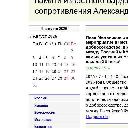
памяти известного барда
сопротивления Александ
9 августа 2026
Август 2026
«
Иван Мельников от
мероприятие в чест
Пн
Вт
Ср
Чт
Пт
Сб
Вс
добрососедстве, др
1
2
между Россией и КН
самых успешных м
3
4
5
6
7
8
9
начала XXI века!
10
11
12
13
14
15
16
02.07.2026 16:16
17
18
19
20
21
22
23
2026-07-01 12:38 Пр
24
25
26
27
28
29
30
2026 года Общество 
31
дружбы провело в М
торжественное меро
Россия
политически значимо
о добрососедстве, д
Украина
между Российской Фе
Белоруссия
Подробнее
Молдавия
Казахстан