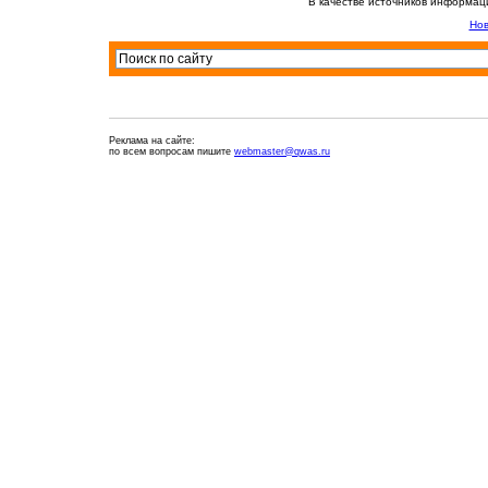
В качестве источников информац
Нов
Реклама на сайте:
по всем вопросам пишите
webmaster@qwas.ru