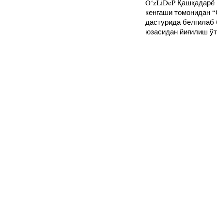
O‘zLiDeP Қашқадарё
кенгаши томонидан “
дастурида белгилаб
юзасидан йиғилиш ўт