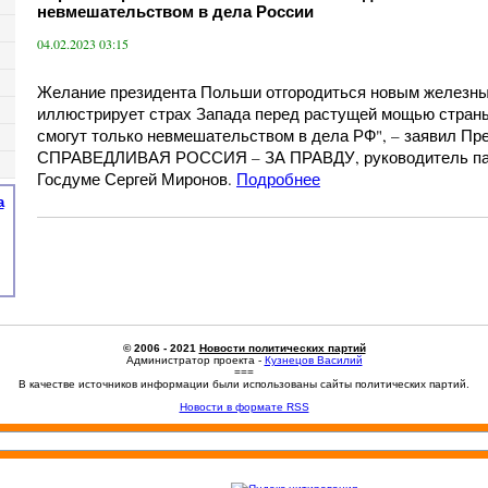
невмешательством в дела России
04.02.2023 03:15
Желание президента Польши отгородиться новым железны
иллюстрирует страх Запада перед растущей мощью страны
смогут только невмешательством в дела РФ", – заявил Пр
СПРАВЕДЛИВАЯ РОССИЯ – ЗА ПРАВДУ, руководитель пар
Госдуме Сергей Миронов.
Подробнее
а
© 2006 - 2021
Новости политических партий
Администратор проекта -
Кузнецов Василий
===
В качестве источников информации были использованы сайты политических партий.
Новости в формате RSS