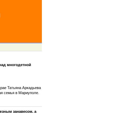
й
над многодетной
рае Татьяна Аркадьева
ая семья в Мариуполе.
езным занавесом, а