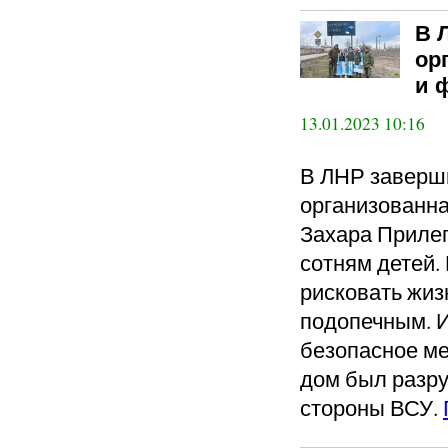
В 
ор
и 
13.01.2023 10:16
В ЛНР заверш
организованн
Захара Прилеп
сотням детей.
рисковать жиз
подопечным. И
безопасное ме
дом был разру
стороны ВСУ.