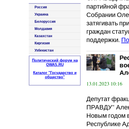
партийной фра
Россия
Собрании Олег
Украина
затягивать пр
Белоруссия
Молдавия
граждан стату
Казахстан
поддержки.
По
Киргизия
Узбекистан
Ре
Политический форум на
во
QWAS.RU
Ал
Каталог "Государство и
общество"
13.01.2023 10:16
Депутат фра
ПРАВДУ" Алек
Новым годом в
Республике А