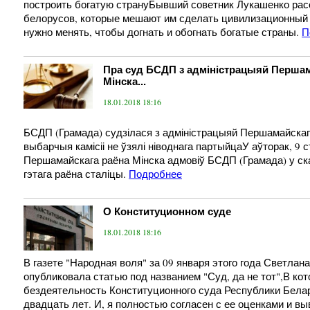
построить богатую странуБывший советник Лукашенко рас
белорусов, которые мешают им сделать цивилизационный р
нужно менять, чтобы догнать и обогнать богатые страны.
П
Пра суд БСДП з адміністрацыяй Першам
Мінска...
18.01.2018 18:16
БСДП (Грамада) судзілася з адміністрацыяй Першамайскага
выбарчыя камісіі не ўзялі ніводнага партыйцаУ аўторак, 9 
Першамайскага раёна Мінска адмовіў БСДП (Грамада) у ска
гэтага раёна сталіцы.
Подробнее
О Конституционном суде
18.01.2018 18:16
В газете "Народная воля" за 09 января этого года Светлан
опубликовала статью под названием "Суд, да не тот",В ко
бездеятельность Конституционного суда Республики Бела
двадцать лет. И, я полностью согласен с ее оценками и в