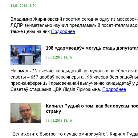
18.01.2018 18:30
Владимир Жириновский посетил сегодня одну из московск
ЛДПР внимательно изучил предлагаемый посетителям ассо
также цены на них
Подробнее
198 «дармаедаў» могуць стаць дэпутатам
18.01.2018 18:16
На амаль 23 тысячы кандыдатаў, вылучаных на сёлетнія 
саветы – 657 асобаў пенсіянеры а 198 часова беспрацоўн
прэс-канферэнцыі прысвечанай вылучэнню кандыдатаў у 
Саветаў старшыня ЦВК Лідзія Ярмошына.
Подробнее
Кирилл Рудый о том, как белорусам по
страну
18.01.2018 18:16
"Если хотите быстро, то лучше эмигрируйте". Кирилл Руды