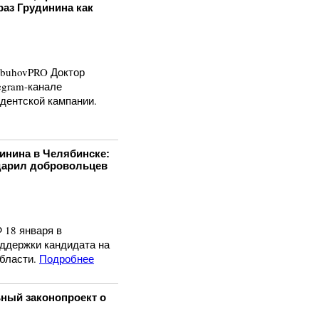
раз Грудинина как
 ObuhovPRO Доктор
egram-канале
дентской кампании.
инина в Челябинске:
дарил добровольцев
 18 января в
ддержки кандидата на
бласти.
Подробнее
ьный законопроект о