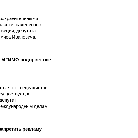
авоохранительными
бласти, наделённых
озиции, депутата
имира Ивановича.
в МГИМО подорвет все
ться от специалистов,
существует, к
 депутат
 международным делам
апретить рекламу