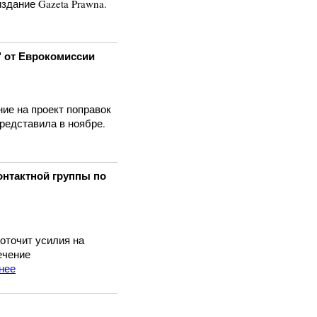
здание Gazeta Prawna.
" от Еврокомиссии
ие на проект поправок
представила в ноябре.
онтактной группы по
оточит усилия на
ечение
нее