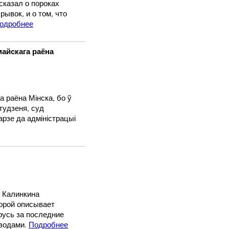
сказал о пороках
ывок, и о том, что
одробнее
айскага раёна
 раёна Мінска, бо ў
студзеня, суд
рзе да адміністрацыі
а Калинкина
торой описывает
русь за последние
ыводами.
Подробнее