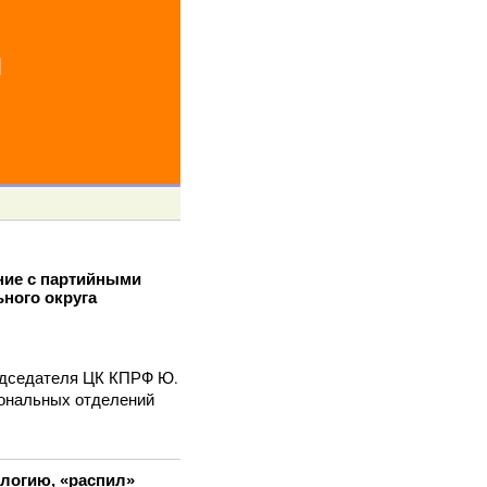
й
ние с партийными
ного округа
едседателя ЦК КПРФ Ю.
иональных отделений
логию, «распил»