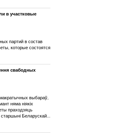
ли в участковые
ных партий в состав
еты, которые состоятся
зення свабодных
эмакратычных выбараў,
ант няма ніякіх
еты праходзяць
 старшыні Беларускай...