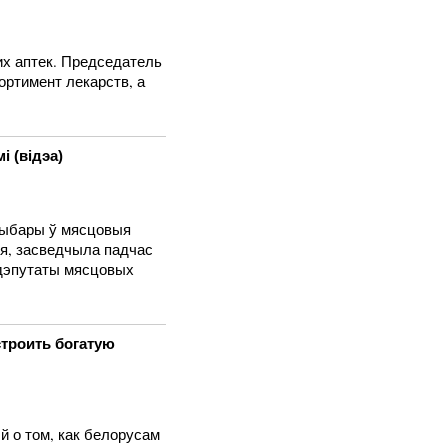
их аптек. Председатель
ртимент лекарств, а
і (відэа)
выбары ў мясцовыя
ыя, засведчыла падчас
дэпутаты мясцовых
строить богатую
й о том, как белорусам