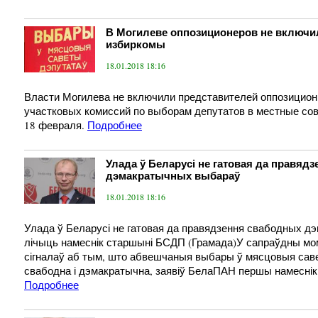
В Могилеве оппозиционеров не включи
избиркомы
18.01.2018 18:16
Власти Могилева не включили представителей оппозицион
участковых комиссий по выборам депутатов в местные сов
18 февраля.
Подробнее
Улада ў Беларусі не гатовая да правяд
дэмакратычных выбараў
18.01.2018 18:16
Улада ў Беларусі не гатовая да правядзення свабодных д
лічыць намеснік старшыні БСДП (Грамада)У сапраўдны мом
сігналаў аб тым, што абвешчаныя выбары ў мясцовыя сав
свабодна і дэмакратычна, заявіў БелаПАН першы намеснік
Подробнее