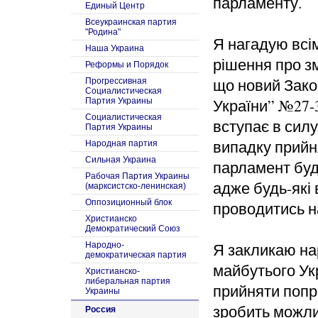
парламенту.
Единый Центр
Всеукраинская партия
"Родина"
Я нагадую всі
Наша Украина
рішення про зм
Реформы и Порядок
що новий Зако
Прогрессивная
Социалистическая
України” №27-3
Партия Украины
Социалистическая
вступає в силу
Партия Украины
випадку прийн
Народная партия
Сильная Украина
парламент буд
Рабочая Партия Украины
адже будь-які 
(марксистско-ленинская)
Оппозиционный блок
проводитись н
Христианско
Демократический Союз
Я закликаю нар
Народно-
демократическая партия
майбутього Укр
Христианско-
либеральная партия
прийняти попр
Украины
зробить можли
Россия