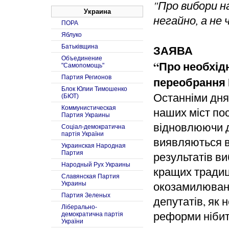
"Про вибори н
Украина
негайно, а не ч
ПОРА
Яблуко
ЗАЯВА
Батьківщина
Объединение
“Про необхід
"Самопомощь"
Партия Регионов
переобрання 
Блок Юлии Тимошенко
Останніми дня
(БЮТ)
Коммунистическая
наших міст пос
Партия Украины
відновлюючи де
Соцiал-демократична
партiя України
виявляються в
Украинская Народная
Партия
результатів ви
Народный Рух Украины
кращих традиц
Славянская Партия
окозамилюван
Украины
Партия Зеленых
депутатів, як 
Ліберально-
реформи нібит
демократична партія
України