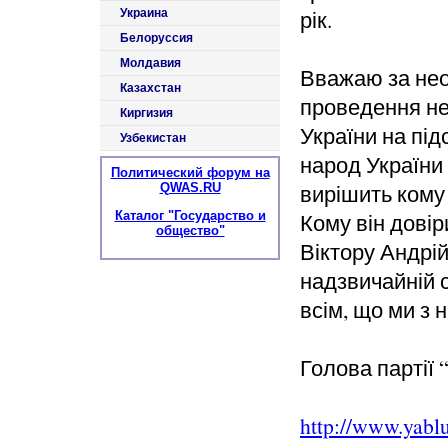
рік.
Украина
Белоруссия
Молдавия
Вважаю за необ
Казахстан
проведення не
Киргизия
України на під
Узбекистан
народ України 
Политический форум на
вирішить кому 
QWAS.RU
Каталог "Государство и
Кому він дові
общество"
Віктору Андрі
надзвичайній 
всім, що ми з 
Голова партії
http://www.yablu