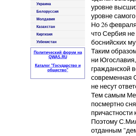
Украина
уровне высших
Белоруссия
уровне самог
Молдавия
Но 26 февраля
Казахстан
что Сербия не
Киргизия
боснийских му
Узбекистан
Таким образом
Политический форум на
QWAS.RU
ни Югославия,
Каталог "Государство и
гражданской в
общество"
современная 
не несут ответ
Тем самым Ме
посмертно сн
причастности 
Поэтому С.Ми
отданным "дем