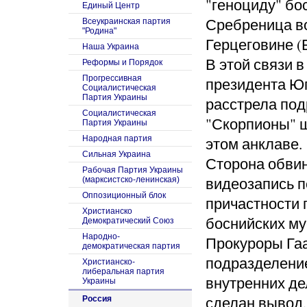
"геноциду" бо
Единый Центр
Сребреница во
Всеукраинская партия
"Родина"
Герцеговине (Б
Наша Украина
В этой связи 
Реформы и Порядок
Прогрессивная
президента Ю
Социалистическая
Партия Украины
расстрела под
Социалистическая
"Скорпионы" 
Партия Украины
Народная партия
этом анклаве.
Сильная Украина
Сторона обвин
Рабочая Партия Украины
видеозапись 
(марксистско-ленинская)
Оппозиционный блок
причастности 
Христианско
боснийских му
Демократический Союз
Народно-
Прокуроры Гаа
демократическая партия
подразделени
Христианско-
либеральная партия
внутренних де
Украины
сделан вывод,
Россия