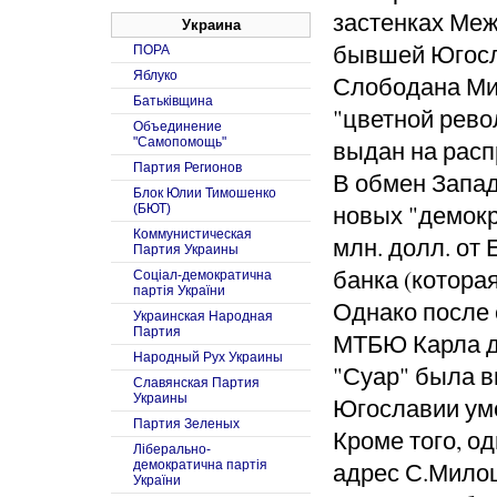
застенках Меж
Украина
бывшей Югосл
ПОРА
Яблуко
Слободана Ми
Батьківщина
"цветной рево
Объединение
"Самопомощь"
выдан на рас
Партия Регионов
В обмен Запа
Блок Юлии Тимошенко
новых "демокр
(БЮТ)
Коммунистическая
млн. долл. от 
Партия Украины
банка (которая
Соцiал-демократична
партiя України
Однако после 
Украинская Народная
Партия
МТБЮ Карла де
Народный Рух Украины
"Суар" была в
Славянская Партия
Украины
Югославии ум
Партия Зеленых
Кроме того, о
Ліберально-
адрес С.Милош
демократична партія
України