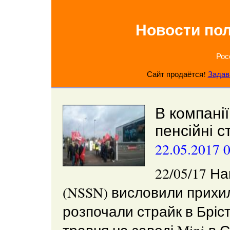
Новости по
Рос
Сайт продаётся!
Задав
В компані
пенсійні с
22.05.2017 
22/05/17 Н
(NSSN) висловили прихил
розпочали страйк в Брісто