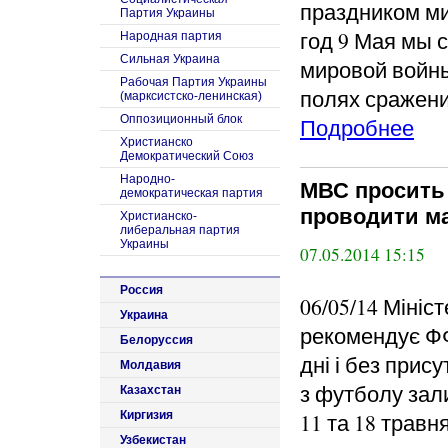
праздником ми
Партия Украины
год 9 Мая мы 
Народная партия
Сильная Украина
мировой войны
Рабочая Партия Украины
полях сражени
(марксистско-ленинская)
Оппозиционный блок
Подробнее
Христианско
Демократический Союз
Народно-
МВС просить
демократическая партия
проводити ма
Христианско-
либеральная партия
Украины
07.05.2014 15:15
Россия
06/05/14 Мініс
Украина
рекомендує ФФ
Белоруссия
дні і без прис
Молдавия
з футболу зал
Казахстан
Киргизия
11 та 18 травня
Узбекистан