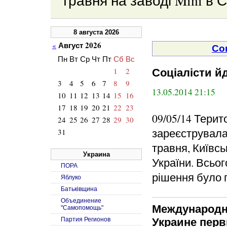
травня на заводі Mini в 
8 августа 2026
Август 2026
«
Со
Пн
Вт
Ср
Чт
Пт
Сб
Вс
1
2
Соціалісти й
3
4
5
6
7
8
9
13.05.2014 21:15
10
11
12
13
14
15
16
17
18
19
20
21
22
23
09/05/14 Терит
24
25
26
27
28
29
30
зареєструвала 
31
травня, Київсь
Украина
України. Всьог
ПОРА
рішення було п
Яблуко
Батьківщина
Объединение
Международн
"Самопомощь"
Партия Регионов
Украине перв