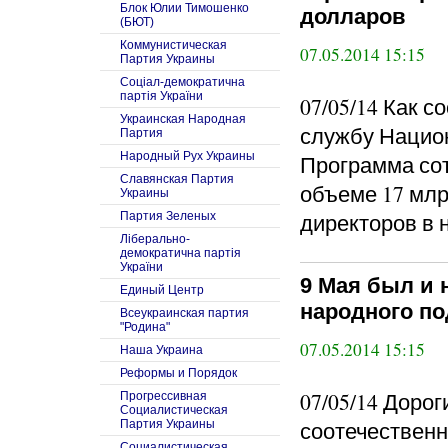
Блок Юлии Тимошенко
долларов
(БЮТ)
Коммунистическая
07.05.2014 15:15
Партия Украины
Соцiал-демократична
партiя України
07/05/14 Как 
Украинская Народная
службу Национ
Партия
Народный Рух Украины
Программа со
Славянская Партия
объеме 17 млр
Украины
директоров в н
Партия Зеленых
Ліберально-
демократична партія
України
9 Мая был и 
Единый Центр
народного по
Всеукраинская партия
"Родина"
07.05.2014 15:15
Наша Украина
Реформы и Порядок
07/05/14 Доро
Прогрессивная
Социалистическая
соотечественн
Партия Украины
Социалистическая