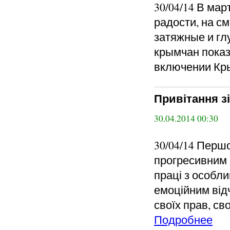
30/04/14 В ма
радости, на с
затяжные и гл
крымчан пока
включении Кры
Привітання зі
30.04.2014 00:30
30/04/14 Перш
прогресивним 
праці з особл
емоційним відч
своїх прав, с
Подробнее