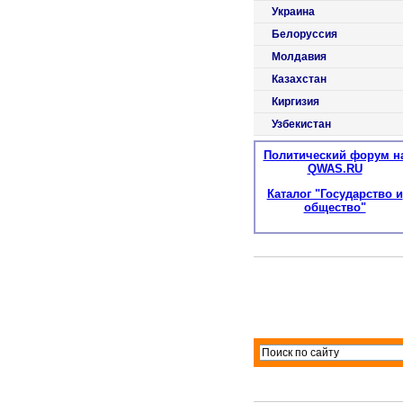
Украина
Белоруссия
Молдавия
Казахстан
Киргизия
Узбекистан
Политический форум н
QWAS.RU
Каталог "Государство и
общество"