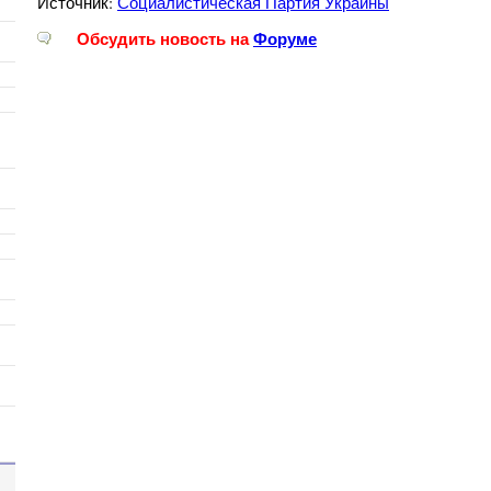
Источник:
Социалистическая Партия Украины
Обсудить новость на
Форуме
ы