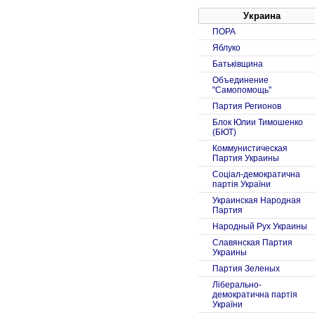
Украина
ПОРА
Яблуко
Батьківщина
Объединение
"Самопомощь"
Партия Регионов
Блок Юлии Тимошенко
(БЮТ)
Коммунистическая
Партия Украины
Соцiал-демократична
партiя України
Украинская Народная
Партия
Народный Рух Украины
Славянская Партия
Украины
Партия Зеленых
Ліберально-
демократична партія
України