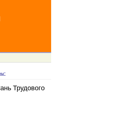
й
ны"
тань Трудового