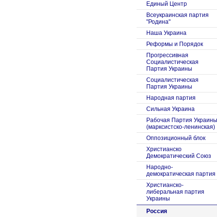
Единый Центр
Всеукраинская партия
"Родина"
Наша Украина
Реформы и Порядок
Прогрессивная
Социалистическая
Партия Украины
Социалистическая
Партия Украины
Народная партия
Сильная Украина
Рабочая Партия Украин
(марксистско-ленинская)
Оппозиционный блок
Христианско
Демократический Союз
Народно-
демократическая партия
Христианско-
либеральная партия
Украины
Россия