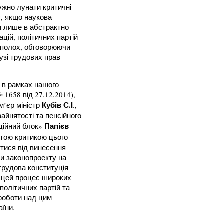
ужно лунати критичні
у, якщо наукова
 лише в абстрактно-
ацій, політичних партій
сполох, обговорюючи
узі трудових прав
 в рамках нашого
 1658 від 27.12.2014),
Кубів С.І
ем’єр міністр
.,
зайнятості та пенсійного
Папієв
иційний блок»
итою критикою цього
тися від винесення
ни законопроекту на
трудова конституція
 цей процес широких
політичних партій та
 роботи над цим
аїни.