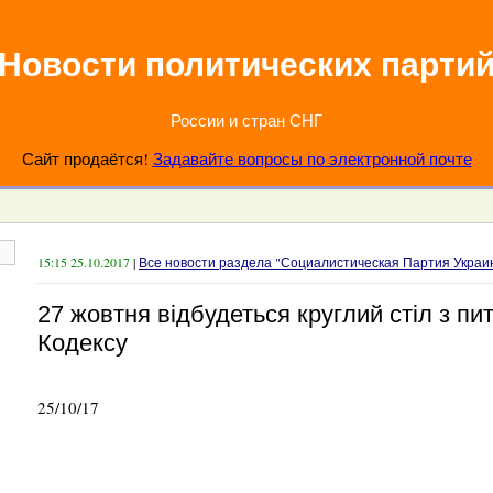
Новости политических парти
России и стран СНГ
Сайт продаётся!
Задавайте вопросы по электронной почте
15:15 25.10.2017
|
Все новости раздела "Социалистическая Партия Украи
27 жовтня відбудеться круглий стіл з пи
Кодексу
25/10/17