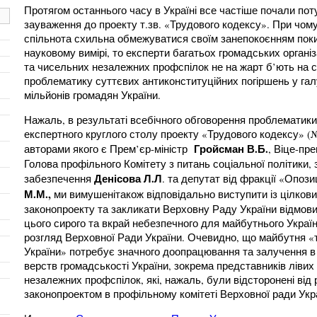
Протягом останнього часу в Україні все частіше почали пот
зауваження до проекту т.зв. «Трудового кодексу». При чом
спільнота схильна обмежуватися своїм занепокоєнням поки
науковому вимірі, то експерти багатьох громадських організ
та чисельних незалежних профспілок не на жарт б’ють на 
проблематику суттєвих антиконституційних погіршень у гал
мільйонів громадян України.
Нажаль, в результаті всебічного обговорення проблематики
експертного круглого столу проекту «Трудового кодексу» (№
Гройсман В.Б.
авторами якого є Прем’єр-міністр
, Віце-пр
Голова профільного Комітету з питань соціальної політики, 
Денісова Л.Л
забезпечення
. та депутат від фракції «Опоз
М.М.,
ми вимушені
також відповідально виступити із цілков
законопроекту та закликати Верховну Раду України відмови
цього сирого та вкрай небезпечного для майбутнього Украї
розгляд Верховної Ради України. Очевидно, що майбутня «
України» потребує значного доопрацювання та залучення в
верств громадськості України, зокрема представників лівих 
незалежних профспілок, які, нажаль, були відсторонені від
законопроектом в профільному комітеті Верховної ради Укр