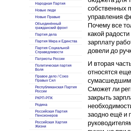
Народная Партия
собственных п
Новые люди
управления ф
Новые Правые
Почему все то
Объединённый
гражданский фронт
какой радости
Партия дела
зарплату рабо
Партия Мира и Единства
Партия Социальной
довели до руч
Справедливости
Патриоты России
И вторая часть
Политическая партия
Воля
относятся еще
Правое дело / Союз
сумасшедши
Правых Сил
Сможет ли рег
Республиканская Партия
России
закрыть зар
пл
РКРП-РПК
необход
имост
Родина
Российская Партия
заодно ещё и 
Пенсионеров
руководителям
Российская Хартия
Жизни