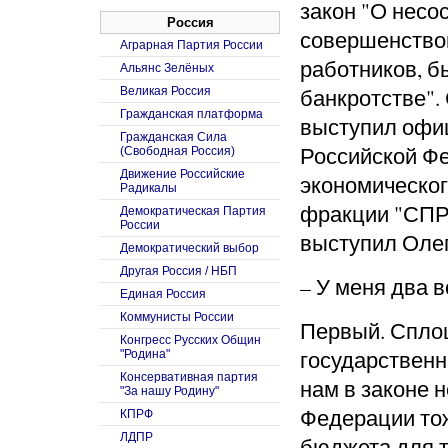
закон "О несос
Россия
совершенство
Аграрная Партия России
работников, б
Альянс Зелёных
банкротстве".
Великая Россия
Гражданская платформа
выступил офи
Гражданская Сила
Российской Фе
(Свободная Россия)
Движение Российские
экономическог
Радикалы
фракции "СП
Демократическая Партия
России
выступил Оле
Демократический выбор
Другая Россия / НБП
– У меня два в
Единая Россия
Коммунисты России
Первый. Спло
Конгресс Русских Общин
государственн
"Родина"
Консервативная партия
нам в законе 
"За нашу Родину"
Федерации тож
КПРФ
ЛДПР
бюджета для 