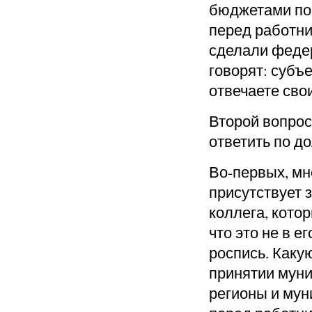
бюджетами по 
перед работни
сд
елали феде
говорят: субъ
отвечаете св
о
Второй вопрос
ответить по д
Во-первых, мне
присутствует 
коллега, кото
что это не в е
роспись. Каку
принятии мун
регионы и му