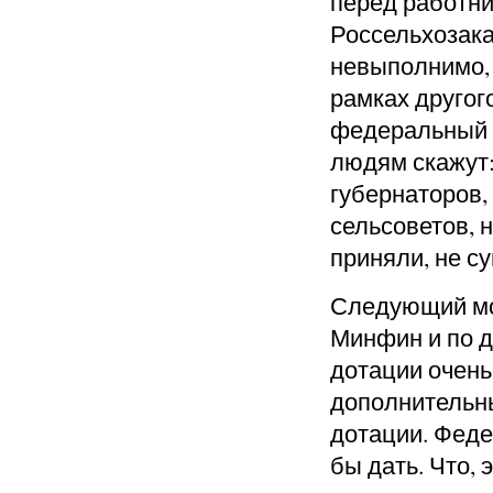
перед работн
Россель
хозак
невыполнимо, 
рамках другог
федеральный з
людям скажут:
губернаторов,
сельсоветов
, 
приняли, не су
Следующий мо
Минфин и по д
дотации очень
дополнитель
н
дотации. Фед
бы дать. Что, 