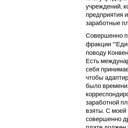
учреждений, 
предприятия и
заработные п
Совершенно п
"
фракции
Еди
поводу Конве
Есть междунар
себя принимае
чтобы адаптир
было времени,
корреспондиро
заработной пл
взяты. С моей
соверше
нно д
плате должен 