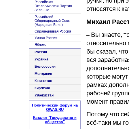
ручки, но при 
Российская
Экологическая Партия
относятся к к
Зеленые
Российский
Михаил Расст
Общенародный Союз
(Народная Воля)
Справедливая Россия
– Вы знаете, т
Умная Россия
относительно 
Яблоко
бы сказал, что
Россия
вся заработна
Украина
дополнительно
Белоруссия
Молдавия
которые могут
Казахстан
рамках до
полн
Киргизия
рабочей групп
Узбекистан
момент прави
Политический форум на
QWAS.RU
Потому что се
Каталог "Государство и
всё-таки мы г
общество"