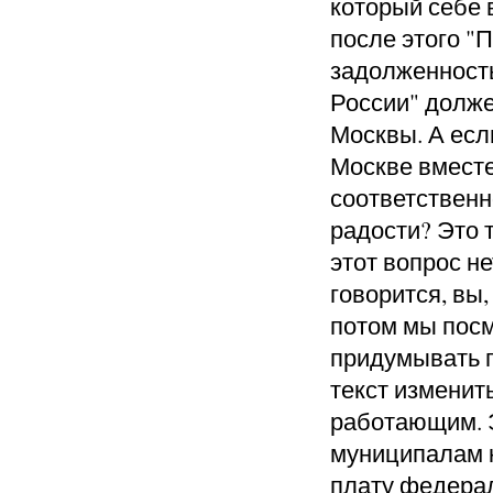
который себе
после этого "П
задолженност
России" долже
Москвы. А есл
Москве вместе
соответственн
радости? Это 
этот вопрос не
говорится, вы
потом мы посм
придумывать п
текст изменить
работающим
.
муниципалам к
плату федера