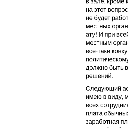
в зале, кроме 
на этот вопрос
не будет рабо
местных орган
ату! И при все
местным ор
га
все-таки ко
политическому
должно быть 
решений.
Следующий асп
имею в виду
, 
всех сотрудник
плата обычных
заработная пл