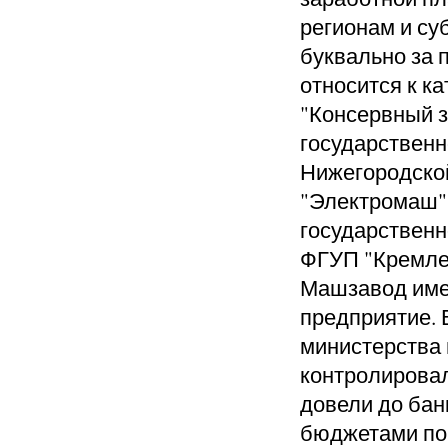
регионам и су
буквально за 
относится к к
"Консервный 
государственн
Нижегородско
"Электромаш"
государствен
ФГУП "Кремлев
Машзавод им
предприятие. 
министерства 
контролировал
довел
и до ба
бюджетами по 