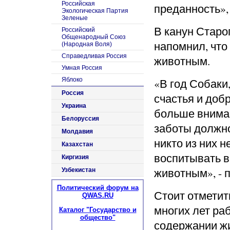
Российская
преданность»,
Экологическая Партия
Зеленые
В канун Старо
Российский
Общенародный Союз
напомнил, чт
(Народная Воля)
Справедливая Россия
животным.
Умная Россия
Яблоко
«В год Собаки,
Россия
счастья и доб
Украина
больше внима
Белоруссия
заботы должно
Молдавия
никто из них 
Казахстан
воспитывать в
Киргизия
животным», - 
Узбекистан
Политический форум на
Стоит отметит
QWAS.RU
многих лет ра
Каталог "Государство и
общество"
содержании жи