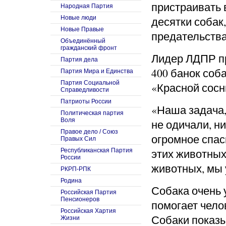
пристраивать 
Народная Партия
Новые люди
десятки собак
Новые Правые
предательства
Объединённый
гражданский фронт
Лидер ЛДПР п
Партия дела
400 банок соб
Партия Мира и Единства
Партия Социальной
«Красной сосн
Справедливости
Патриоты России
«Наша задача,
Политическая партия
Воля
не одичали, ни
Правое дело / Союз
огромное спас
Правых Сил
этих животных
Республиканская Партия
России
животных, мы 
РКРП-РПК
Родина
Собака очень 
Российская Партия
Пенсионеров
помогает чело
Российская Хартия
Собаки показы
Жизни