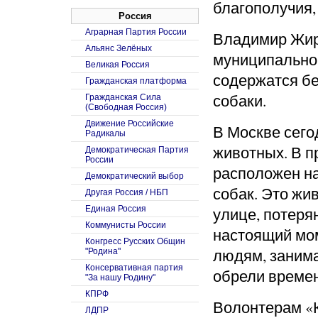
благополучия,
Россия
Аграрная Партия России
Владимир Жир
Альянс Зелёных
муниципальном
Великая Россия
содержатся б
Гражданская платформа
собаки.
Гражданская Сила
(Свободная Россия)
Движение Российские
В Москве сего
Радикалы
животных. В п
Демократическая Партия
России
расположен на
Демократический выбор
собак. Это жи
Другая Россия / НБП
Единая Россия
улице, потеря
Коммунисты России
настоящий мо
Конгресс Русских Общин
людям, заним
"Родина"
Консервативная партия
обрели времен
"За нашу Родину"
КПРФ
Волонтерам «К
ЛДПР