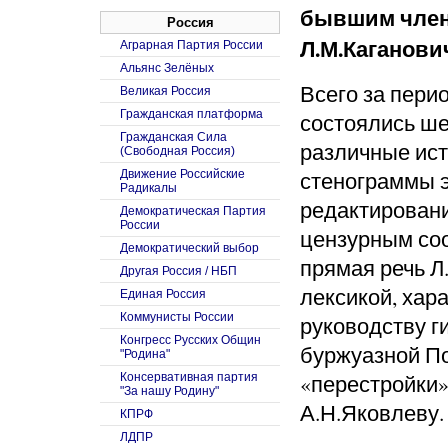
бывшим член
Россия
Л.М.Каганови
Аграрная Партия России
Альянс Зелёных
Всего за перио
Великая Россия
Гражданская платформа
состоялись ше
Гражданская Сила
различные ист
(Свободная Россия)
стенограммы э
Движение Российские
Радикалы
редактирован
Демократическая Партия
России
цензурным соо
Демократический выбор
прямая речь Л
Другая Россия / НБП
лексикой, хар
Единая Россия
Коммунисты России
руководству г
Конгресс Русских Общин
буржуазной П
"Родина"
«перестройки»,
Консервативная партия
"За нашу Родину"
А.Н.Яковлеву.
КПРФ
ЛДПР