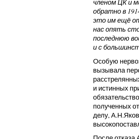
членом ЦК и 
обратно в 191
это им ещё о
нас опять сто
последнюю вой
и с большинс
Особую нервоз
вызывала пер
расстрелянных 
и истинных пр
обязательство
полученных от
делу, А.Н.Яко
высокопостав
После отказа 