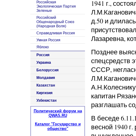
1941 г., состо
Российская
Экологическая Партия
Л.М.Каганович
Зеленые
Российский
д.50 и длилась 
Общенародный Союз
(Народная Воля)
присутствова
Справедливая Россия
Лазаревна, ко
Умная Россия
Яблоко
Позднее выясн
Россия
спецсредств э
Украина
СССР, неглас
Белоруссия
Л.М.Каганович
Молдавия
А.Н.Колеснику
Казахстан
Киргизия
капитан Рязан
Узбекистан
разглашать с
Политический форум на
QWAS.RU
В беседе 6.11.
Каталог "Государство и
весной 1940 г
общество"
вынужденное, 