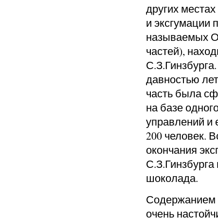
других местах
и эксгумации 
называемых О
частей), нахо
С.З.Гинзбурга
давностью лет 
часть была сф
на базе одног
управлений и 
200 человек. 
окончания экс
С.З.Гинзбурга
шоколада.
Содержанием б
очень настойч