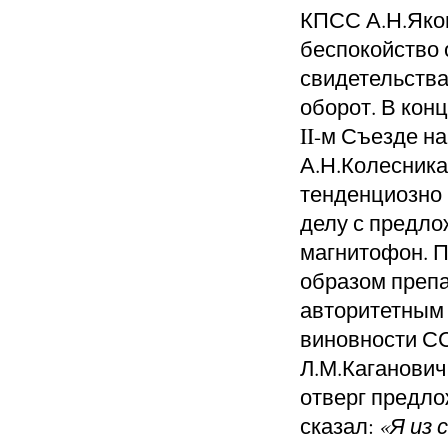
КПСС А.Н.Яков
беспокойство 
свидетельства
оборот. В конц
II-м Съезде н
А.Н.Колесника
тенденциозно
делу с предло
магнитофон. 
образом препа
авторитетным 
виновности СС
Л.М.Каганович
отверг предло
сказал:
«Я из 