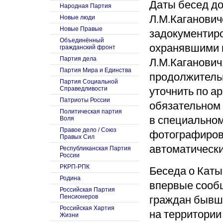
Даты бесед до
Народная Партия
Л.М.Каганович
Новые люди
Новые Правые
задокументир
Объединённый
охранявшими 
гражданский фронт
Л.М.Каганович
Партия дела
Партия Мира и Единства
продолжитель
Партия Социальной
уточнить по а
Справедливости
Патриоты России
обязательном 
Политическая партия
в специальном
Воля
Правое дело / Союз
фотографиров
Правых Сил
автоматически
Республиканская Партия
России
РКРП-РПК
Беседа о Каты
Родина
впервые сооб
Российская Партия
граждан бывш
Пенсионеров
Российская Хартия
на территории
Жизни