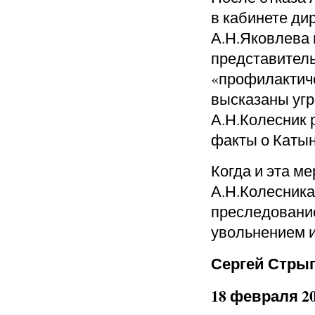
в кабинете ди
А.Н.Яковлева 
представитель
«профилактиче
высказаны угр
А.Н.Колесник 
факты о Катын
Когда и эта м
А.Н.Колесника
преследование,
увольнением и
Сергей Стрыг
18 февраля 20