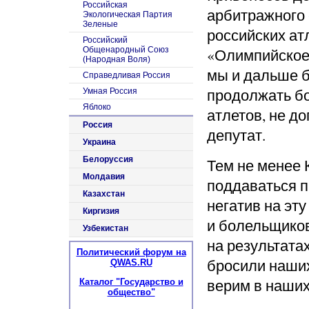
Российская
арбитражного 
Экологическая Партия
Зеленые
российских ат
Российский
Общенародный Союз
«Олимпийское 
(Народная Воля)
мы и дальше б
Справедливая Россия
продолжать бо
Умная Россия
Яблоко
атлетов, не д
Россия
депутат.
Украина
Белоруссия
Тем не менее 
Молдавия
поддаваться 
Казахстан
негатив на эт
Киргизия
и болельщиков
Узбекистан
на результатах
Политический форум на
бросили наших
QWAS.RU
верим в наших
Каталог "Государство и
общество"