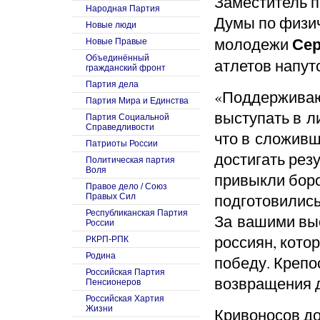
Заместитель п
Народная Партия
Думы по физич
Новые люди
Сер
молодежи
Новые Правые
Объединённый
атлетов напут
гражданский фронт
Партия дела
«Поддерживаю
Партия Мира и Единства
выступать в л
Партия Социальной
Справедливости
что в сложивш
Патриоты России
достигать рез
Политическая партия
Воля
привыкли боро
Правое дело / Союз
подготовились
Правых Сил
Республиканская Партия
За вашими вы
России
россиян, кото
РКРП-РПК
Родина
победу. Крепо
Российская Партия
возвращения д
Пенсионеров
Российская Хартия
Жизни
Кривоносов до