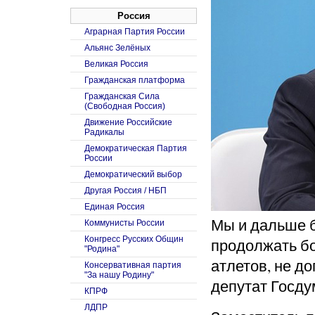
Россия
Аграрная Партия России
Альянс Зелёных
Великая Россия
Гражданская платформа
Гражданская Сила
(Свободная Россия)
Движение Российские
Радикалы
Демократическая Партия
России
Демократический выбор
Другая Россия / НБП
Единая Россия
Мы и дальше б
Коммунисты России
Конгресс Русских Общин
продолжать бо
"Родина"
атлетов, не д
Консервативная партия
"За нашу Родину"
депутат Госд
КПРФ
ЛДПР