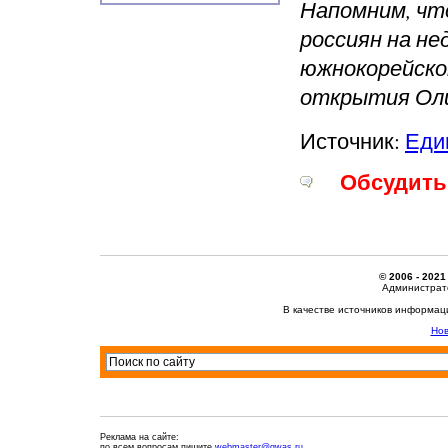
Напомним, чт
россиян на не
южнокорейском
открытия Ол
Источник:
Еди
Обсудить 
© 2006 - 2021
Администрато
В качестве источников информац
Нов
Реклама на сайте:
по всем вопросам пишите
webmaster@qwas.ru