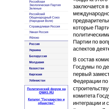
Российская
заключается в
Экологическая Партия
Зеленые
международной
Российский
Общенародный Союз
предварительн
(Народная Воля)
которые Парти
Справедливая Россия
Умная Россия
политическими
Яблоко
Партии по во
Россия
аспектов деят
Украина
Белоруссия
В состав коми
Молдавия
Госдумы по д
Казахстан
первый замест
Киргизия
Федерации по 
Узбекистан
строительств
Политический форум на
QWAS.RU
комитета Госд
Каталог "Государство и
интеграции и 
общество"