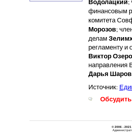
Водолацкий
;
финансовым 
комитета Сов
Морозов
; чл
Зелимх
делам
регламенту и 
Виктор Озер
направления 
Дарья Шаров
Источник:
Еди
Обсудить 
© 2006 - 2021
Администрато