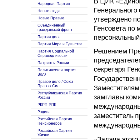
В ЦИК «Едино
Народная Партия
Генерального 
Новые люди
утверждено п
Новые Правые
Объединённый
Генсовета по 
гражданский фронт
персональный 
Партия дела
Партия Мира и Единства
Решением Пре
Партия Социальной
Справедливости
председателе
Патриоты России
секретаря Ген
Политическая партия
Воля
Государствен
Правое дело / Союз
Заместителям
Правых Сил
Республиканская Партия
замглавы ком
России
международн
РКРП-РПК
Родина
заместитель п
Российская Партия
международн
Пенсионеров
Российская Хартия
Жизни
«Задача этого