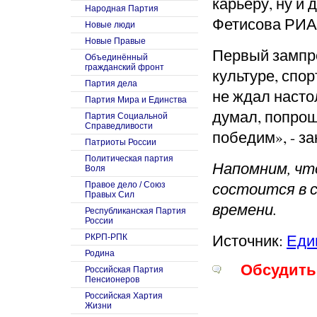
карьеру, ну и 
Народная Партия
Фетисова РИА
Новые люди
Новые Правые
Первый зампр
Объединённый
гражданский фронт
культуре, спо
Партия дела
не ждал насто
Партия Мира и Единства
думал, попрощ
Партия Социальной
Справедливости
победим», - з
Патриоты России
Политическая партия
Напомним, чт
Воля
состоится в с
Правое дело / Союз
Правых Сил
времени.
Республиканская Партия
России
Источник:
Еди
РКРП-РПК
Родина
Обсудить 
Российская Партия
Пенсионеров
Российская Хартия
Жизни