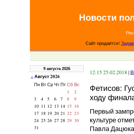
Новости по
Рос
Сайт продаётся!
Задав
9 августа 2026
12:15 25.02.2018
|
В
Август 2026
«
Пн
Вт
Ср
Чт
Пт
Сб
Вс
Фетисов: Гу
1
2
ходу финала
3
4
5
6
7
8
9
10
11
12
13
14
15
16
Первый зампр
17
18
19
20
21
22
23
культуре отме
24
25
26
27
28
29
30
Павла Дацюк
31