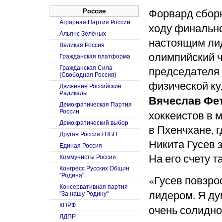
Форвард сбор
Россия
Аграрная Партия России
ходу финальн
Альянс Зелёных
настоящим ли
Великая Россия
олимпийский ч
Гражданская платформа
председателя 
Гражданская Сила
(Свободная Россия)
физической ку
Движение Российские
Радикалы
Вячеслав Фе
Демократическая Партия
России
хоккеистов в 
Демократический выбор
в Пхенчхане, 
Другая Россия / НБП
Никита Гусев 
Единая Россия
На его счету 
Коммунисты России
Конгресс Русских Общин
"Родина"
«Гусев повзро
Консервативная партия
лидером. Я ду
"За нашу Родину"
КПРФ
очень солидно
ЛДПР