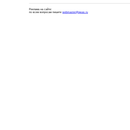
Реклама на сайте:
по всем вопросам пишите
webmaster@qwas.ru