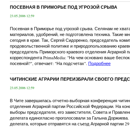
ПОСЕВНАЯ В ПРИМОРЬЕ ПОД УГРОЗОЙ СРЫВА
23.05.2006 12:59
Посевная в Приморье под угрозой срыва. Селянам не хват
материалов, удобрений, не подготовлена техника. Такие 
сегодня в крае. Так, Сергей Сидоренко, председатель коми
продовольственной политике и природопользованию краево
председатель Приморского краевого отделения Аграрной п
корреспондента PrimaMedia: "На чем основано ваше беспок
посевной?", отвечает: "На подсчетах".
Подробнее
ЧИТИНСКИЕ АГРАРИИ ПЕРЕИЗБРАЛИ СВОЕГО ПРЕД
23.05.2006 12:59
В Чите завершилась отчетно-выборная конференция читинс
отделения Аграрной партии Российской Федерации. На ко
выборы председателя, его заместителя, Совета и Правлен
делегата единогласно проголосовали за Галына Доржиева.
делегата, которые отправятся на съезд Аграрной партии 29