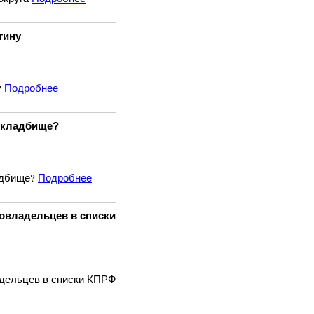
тину
у
Подробнее
м кладбище?
адбище?
Подробнее
овладельцев в списки
адельцев в списки КПРФ