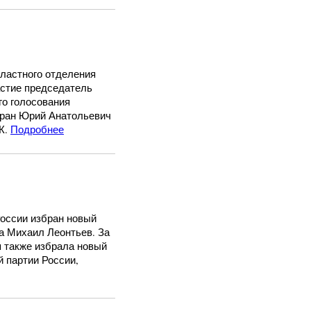
ластного отделения
астие председатель
го голосования
бран Юрий Анатольевич
К.
Подробнее
России избран новый
а Михаил Леонтьев. За
я также избрала новый
й партии России,