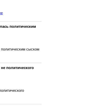
ее
ялась политическим
ь политическим сыском
 не политического
политического