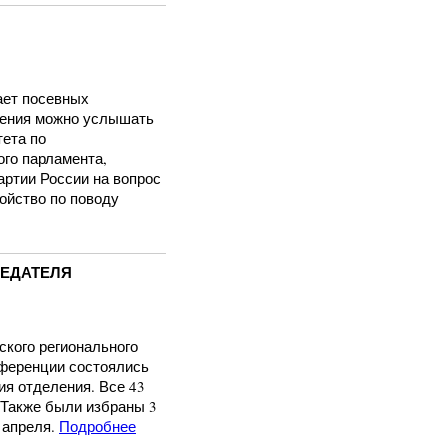
ает посевных
мнения можно услышать
тета по
го парламента,
артии России на вопрос
ойство по поводу
СЕДАТЕЛЯ
кого регионального
нференции состоялись
ия отделения. Все 43
 Также были избраны 3
 апреля.
Подробнее