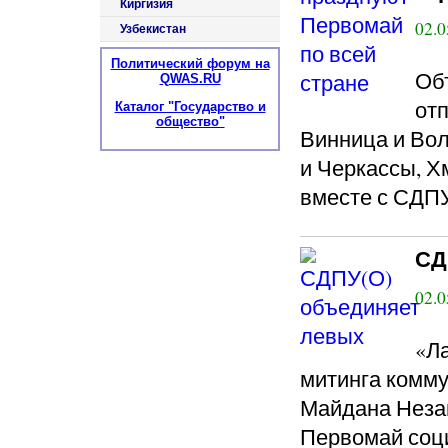
Киргизия
02.0
Узбекистан
Политический форум на
Об
QWAS.RU
отп
Каталог "Государство и
общество"
Винница и Вол
и Черкассы, Х
вместе с СДПУ(
СД
02.0
«Л
митинга комму
Майдана Незав
Первомай соц