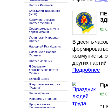
Партия Регионов
Блок Юлии Тимошенко
ПЕ
(БЮТ)
ЗД
Коммунистическая
Партия Украины
05.0
Соцiал-демократична
партiя України
Украинская Народная
В десять часо
Партия
Народный Рух Украины
формироватьс
Славянская Партия
коммунисты, с
Украины
других партий
Партия Зеленых
Ліберально-
Подробнее
демократична партія
України
Единый Центр
Пр
Всеукраинская партия
"Родина"
05.0
Наша Украина
Реформы и Порядок
Прогрессивная
"1 
Социалистическая