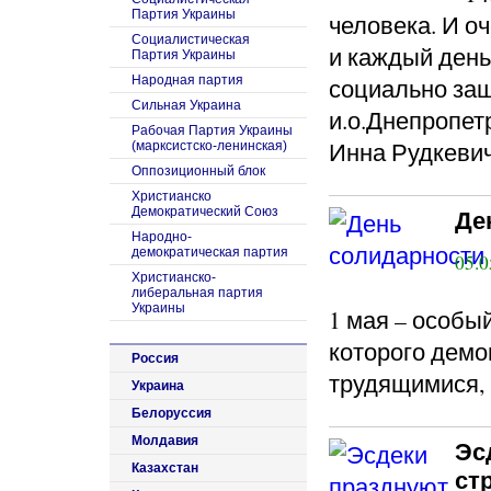
Партия Украины
человека. И оч
Социалистическая
и каждый день
Партия Украины
Народная партия
социально за
Сильная Украина
и.о.Днепропет
Рабочая Партия Украины
Инна Рудкевич
(марксистско-ленинская)
Оппозиционный блок
Христианско
Демократический Союз
Де
Народно-
демократическая партия
05.0
Христианско-
либеральная партия
Украины
1 мая – особы
которого демо
Россия
трудящимися, н
Украина
Белоруссия
Молдавия
Эс
Казахстан
ст