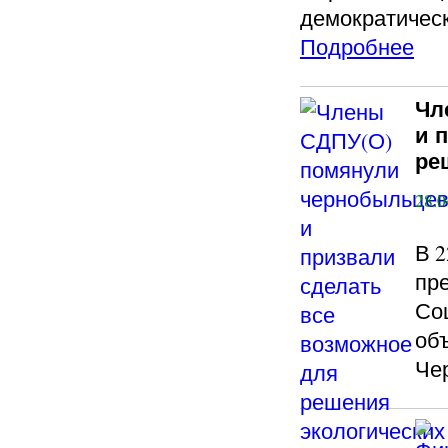
демократическ
Подробнее
Чл
и 
ре
28.0
В 
пр
Со
об
Че