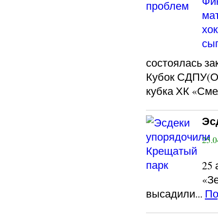
состоялась за
Кубок СДПУ(О
кубка ХК «Смел
Эс
25.0
25
«З
высадили...
По