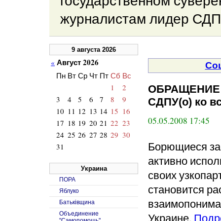
государственном сувере
журналистам лидер СДП
9 августа 2026
Август 2026
«
Соц
Пн
Вт
Ср
Чт
Пт
Сб
Вс
1
2
ОБРАЩЕНИЕ Х
3
4
5
6
7
8
9
СДПУ(о) ко в
10
11
12
13
14
15
16
05.05.2008 17:45
17
18
19
20
21
22
23
24
25
26
27
28
29
30
Борющиеся за 
31
активно испо
Украина
своих узкопар
ПОРА
становится ра
Яблуко
взаимопониман
Батьківщина
Объединение
Украине.
Подр
"Самопомощь"