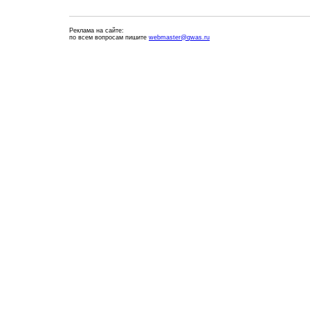
Реклама на сайте:
по всем вопросам пишите
webmaster@qwas.ru