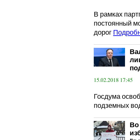
В рамках парт
постоянный мо
дорог
Подроб
Ва
ли
по
15.02.2018 17:45
Госдума освоб
подземных во
Во
из