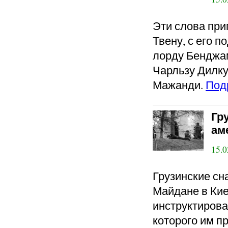
Эти слова пр
Твену, с его 
лорду Бенджа
Чарльзу Дилку
Мажанди.
Под
Гр
ам
15.0
Грузинские сн
Майдане в Кие
инструктиров
которого им п