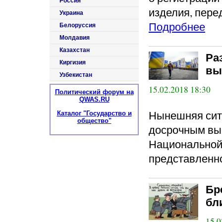
Россия
изделия, пере
Украина
Подробнее
Белоруссия
Молдавия
Казахстан
Ра
Киргизия
вы
Узбекистан
15.02.2018 18:30
Политический форум на
QWAS.RU
Нынешняя ситу
Каталог "Государство и
общество"
досрочным выб
Национальной
представленно
Бр
бли
15.0